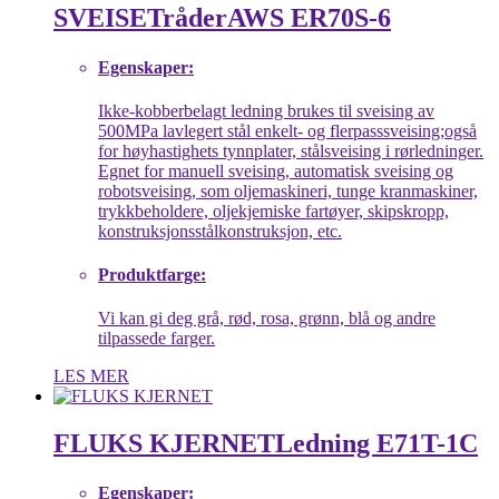
SVEISETråder
AWS ER70S-6
Egenskaper:
Ikke-kobberbelagt ledning brukes til sveising av
500MPa lavlegert stål enkelt- og flerpasssveising;også
for høyhastighets tynnplater, stålsveising i rørledninger.
Egnet for manuell sveising, automatisk sveising og
robotsveising, som oljemaskineri, tunge kranmaskiner,
trykkbeholdere, oljekjemiske fartøyer, skipskropp,
konstruksjonsstålkonstruksjon, etc.
Produktfarge:
Vi kan gi deg grå, rød, rosa, grønn, blå og andre
tilpassede farger.
LES MER
FLUKS KJERNET
Ledning E71T-1C
Egenskaper: