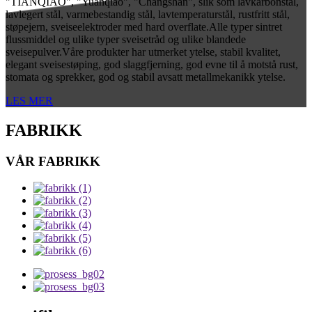
"TIANQIAO", "Yuanqiao", "Changshan", slik som lavkarbonstål,
lavlegert stål, varmebestandig stål, lavtemperaturstål, rustfritt stål,
støpejern, sveiseelektroder med hard overflate.Alle typer sintret
flussmiddel og ulike typer sveisetråd og ulike blandede
sveisepulver.Våre produkter har utmerket ytelse, stabil kvalitet,
elegant sveisestøping, god slaggfjerning, god evne til å motstå rust,
stomata og sprekker, god og stabil avsatt metallmekanikk ytelse.
LES MER
FABRIKK
VÅR FABRIKK