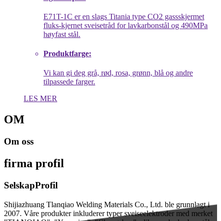
E71T-1C er en slags Titania type CO2 gassskjermet
fluks-kjernet sveisetråd for lavkarbonstål og 490MPa
høyfast stål.
Produktfarge:
Vi kan gi deg grå, rød, rosa, grønn, blå og andre
tilpassede farger.
LES MER
OM
Om oss
firma profil
Selskap
Profil
Shijiazhuang Tlanqiao Welding Materials Co., Ltd. ble grunnlagt i
2007. Våre produkter inkluderer typer sveiseelektroder med merket