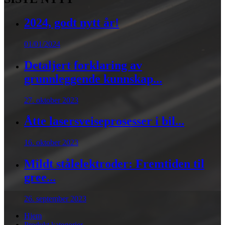
2024, godt nytt år!
01/01/2024
Detaljert forklaring av
grunnleggende kunnskap...
27. oktober 2023
Åtte lasersveiseprosesser i bil...
16. oktober 2023
Mildt stålelektroder: Fremtiden til
gree...
26. september 2023
Hjem
Produkt kategorier