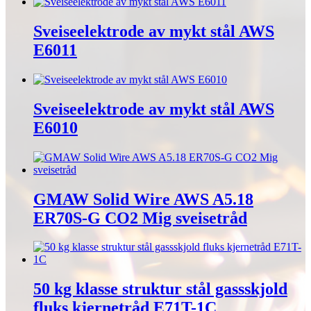
Sveiseelektrode av mykt stål AWS
E6011
Sveiseelektrode av mykt stål AWS
E6010
GMAW Solid Wire AWS A5.18
ER70S-G CO2 Mig sveisetråd
50 kg klasse struktur stål gassskjold
fluks kjernetråd E71T-1C