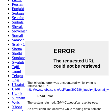
Persian
Punjabi
Serbian
Sesotho
Sinhala
Slovak
Slovenian
Somali
Samoan
Scots Gaelic
Shona
Sindhi
Sundanese
Swahili
Tajik
Tamil
Telugu
Thai
Ukrainian
Urdu
Uzbek
Vietnamese
Welsh
Xhosa