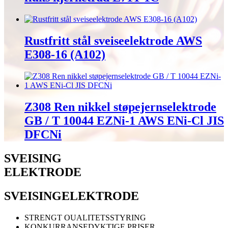
Rustfritt stål sveiseelektrode AWS
E308-16 (A102)
Z308 Ren nikkel støpejernselektrode
GB / T 10044 EZNi-1 AWS ENi-Cl JIS
DFCNi
SVEISING
ELEKTRODE
SVEISING
ELEKTRODE
STRENGT OUALITETSSTYRING
KONKURRANSEDYKTIGE PRISER