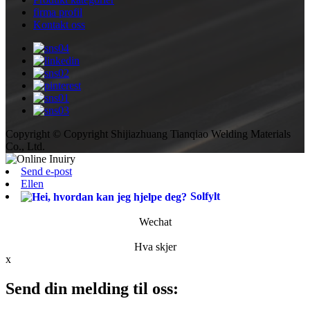
firma profil
Kontakt oss
Copyright © Copyright Shijiazhuang Tianqiao Welding Materials
Co., Ltd.
Send e-post
Ellen
Solfylt
Wechat
Hva skjer
x
Send din melding til oss: