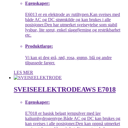
Egenskaper:
E6013 er en elektrode av rutiltypen.Kan sveises med
både AC og DC strømkilde og kan brukes i alle
posisjoner.Den har utmerket sveiseytelse som stabil
lysbue, lite sprut, enkel slaggfjerning og restrikbarhet
etc.
Produktfarge:
Vi kan gi deg grå, rød, rosa, grønn, blå og andre
tilpassede farger.
LES MER
SVEISEELEKTRODE
AWS E7018
Egenskaper:
E7018 er basisk belagt jernpulver med lav
kaliumhydrogentype.Både AC og DC kan brukes og
kan sveises i alle posisjoner.Den kan oppnå utmerket