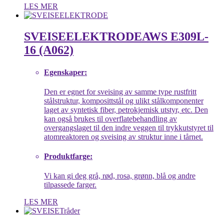
LES MER
SVEISEELEKTRODE
AWS E309L-
16 (A062)
Egenskaper:
Den er egnet for sveising av samme type rustfritt
stålstruktur, komposittstål og ulikt stålkomponenter
laget av syntetisk fiber, petrokjemisk utstyr, etc. Den
kan også brukes til overflatebehandling av
overgangslaget til den indre veggen til trykkutstyret til
atomreaktoren og sveising av struktur inne i tårnet.
Produktfarge:
Vi kan gi deg grå, rød, rosa, grønn, blå og andre
tilpassede farger.
LES MER