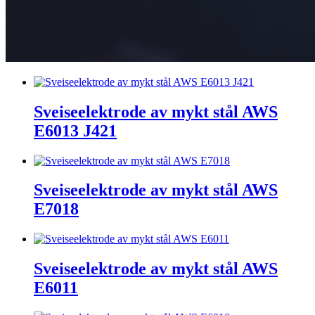
Sveiseelektrode av mykt stål AWS
E6013 J421
Sveiseelektrode av mykt stål AWS
E7018
Sveiseelektrode av mykt stål AWS
E6011