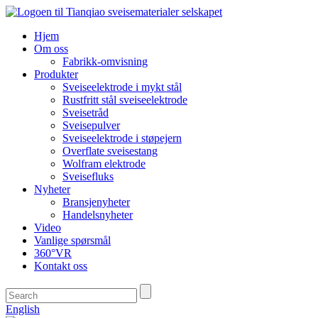
Hjem
Om oss
Fabrikk-omvisning
Produkter
Sveiseelektrode i mykt stål
Rustfritt stål sveiseelektrode
Sveisetråd
Sveisepulver
Sveiseelektrode i støpejern
Overflate sveisestang
Wolfram elektrode
Sveisefluks
Nyheter
Bransjenyheter
Handelsnyheter
Video
Vanlige spørsmål
360°VR
Kontakt oss
English