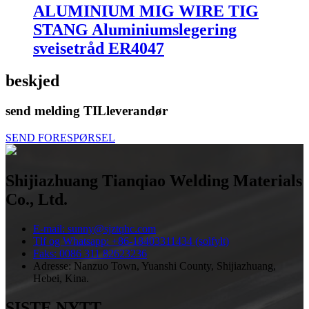
ALUMINIUM MIG WIRE TIG
STANG Aluminiumslegering
sveisetråd ER4047
beskjed
send melding TIL
leverandør
SEND FORESPØRSEL
Shijiazhuang Tianqiao Welding Materials
Co., Ltd.
E-mail: sunny@sjztqhc.com
Tlf og Whatsapp: +86-18403311434 (solfylt)
Faks: 0086 311 82623236
Adresse: Nanzuo Town, Yuanshi County, Shijiazhuang,
Hebei, Kina.
SISTE NYTT