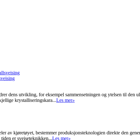
sveising
drer dens utvikling, for eksempel sammensetningen og ytelsen til den u
ellige krystalliseringskara...
Les mer
»
eler av kjøretøyet, bestemmer produksjonsteknologien direkte den generel
tiden er sveiseteknikken...
Les mer
»