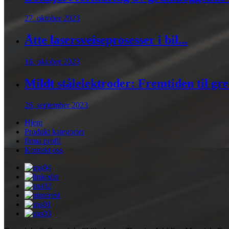
27. oktober 2023
Åtte lasersveiseprosesser i bil...
16. oktober 2023
Mildt stålelektroder: Fremtiden til gree
26. september 2023
Hjem
Produkt kategorier
firma profil
Kontakt oss