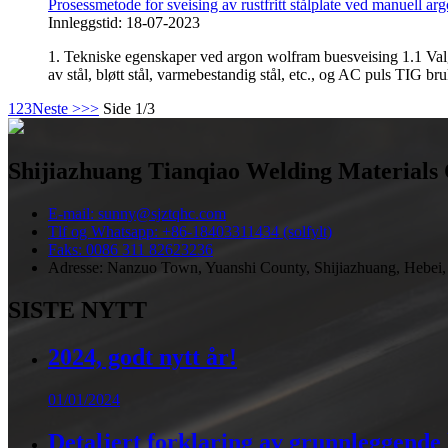
Prosessmetode for sveising av rustfritt stålplate ved manuell a
Innleggstid: 18-07-2023
1. Tekniske egenskaper ved argon wolfram buesveising 1.1 Val
av stål, bløtt stål, varmebestandig stål, etc., og AC puls TIG bru
1
2
3
Neste >
>>
Side 1/3
Shijiazhuang Tianqiao Welding Materials 
E-mail: sunny@sjztqhc.com
Tlf og Whatsapp: +86-18403311434 (solfylt)
Faks: 0086 311 82623236
Adresse: Nanzuo Town, Yuanshi County, Shijiazhuang, Hebei,
SISTE NYTT
2024, godt nytt år!
01/01/2024
Detaljert forklaring av grunnleggende