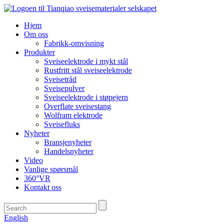
Hjem
Om oss
Fabrikk-omvisning
Produkter
Sveiseelektrode i mykt stål
Rustfritt stål sveiseelektrode
Sveisetråd
Sveisepulver
Sveiseelektrode i støpejern
Overflate sveisestang
Wolfram elektrode
Sveisefluks
Nyheter
Bransjenyheter
Handelsnyheter
Video
Vanlige spørsmål
360°VR
Kontakt oss
English