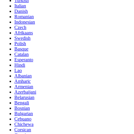
Turkish
Italian
Danish
Romanian
Indonesian
Czech
Afrikaans
Swedish
Polish
Basque
Catalan
Esperanto
Hindi
Lao
Albanian
Amharic
Armenian
Azerbaijani
Belarusian
Bengali
Bosnian
Bulgarian
Cebuano
Chichewa
Corsican