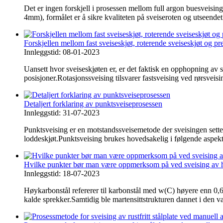
Det er ingen forskjell i prosessen mellom full argon buesveisi
4mm), formålet er å sikre kvaliteten på sveiseroten og utseendet
Forskjellen mellom fast sveiseskjøt, roterende sveiseskjøt og pr
Innleggstid: 08-01-2023
Uansett hvor sveiseskjøten er, er det faktisk en opphopning av 
posisjoner.Rotasjonssveising tilsvarer fastsveising ved rørsveisin
Detaljert forklaring av punktsveiseprosessen
Innleggstid: 31-07-2023
Punktsveising er en motstandssveisemetode der sveisingen sette
loddeskjøt.Punktsveising brukes hovedsakelig i følgende aspekter
Hvilke punkter bør man være oppmerksom på ved sveising av 
Innleggstid: 18-07-2023
Høykarbonstål refererer til karbonstål med w(C) høyere enn 0,6
kalde sprekker.Samtidig ble martensittstrukturen dannet i den v