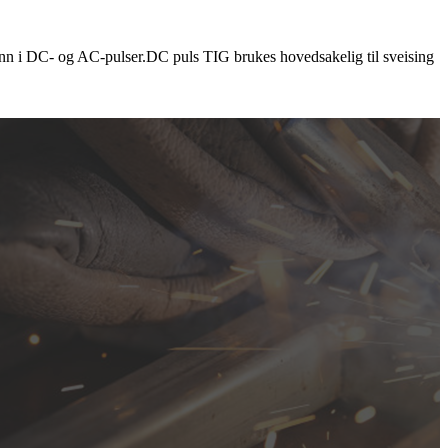
inn i DC- og AC-pulser.DC puls TIG brukes hovedsakelig til sveising