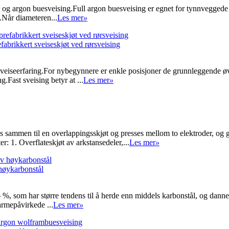
ng og argon buesveising.Full argon buesveising er egnet for tynnvegged
.Når diameteren...
Les mer
»
efabrikkert sveiseskjøt ved rørsveising
sveiseerfaring.For nybegynnere er enkle posisjoner de grunnleggende øve
g.Fast sveising betyr at ...
Les mer
»
s sammen til en overlappingsskjøt og presses mellom to elektroder, og
: 1. Overflateskjøt av arkstansedeler,...
Les mer
»
høykarbonstål
 %, som har større tendens til å herde enn middels karbonstål, og dann
armepåvirkede ...
Les mer
»