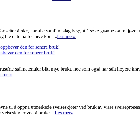
tsetter å øke, har alle samfunnslag begynt å søke grønne og miljøvenn
 ble et tema for mye kons...
Les mer
»
oppbevar den for senere bruk!
stfrie stålmaterialer blitt mye brukt, noe som også har stilt høyere krav
s mer
»
s evne til å oppnå utmerkede sveiseskjøter ved bruk av visse sveiseproses
veiseskjøter ved å bruke ...
Les mer
»