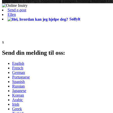
Copyright © Copyright Shijiazhuang Tianqiao Welding Materials Co.,
Send e-post
Ellen
Solfylt
x
Send din melding til oss:
English
French
German
Portuguese
Spanish
Russian
Japanese
Korean
Arabic
Irish
Greek