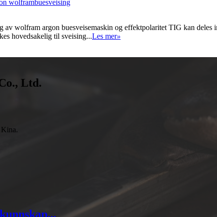
rgon wolframbuesveising
g av wolfram argon buesveisemaskin og effektpolaritet TIG kan deles 
kes hovedsakelig til sveising...
Les mer
»
Co., Ltd.
 Kina.
 kunnskap...