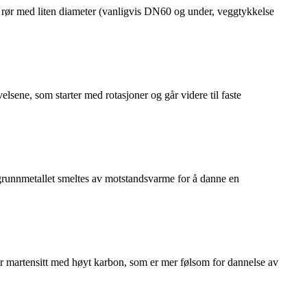
e rør med liten diameter (vanligvis DN60 og under, veggtykkelse
lsene, som starter med rotasjoner og går videre til faste
 grunnmetallet smeltes av motstandsvarme for å danne en
er martensitt med høyt karbon, som er mer følsom for dannelse av