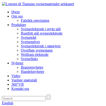
Hjem
Om oss
Fabrikk-omvisning
Produkter
Sveiseelektrode i mykt stål
Rustfritt stål sveiseelektrode
Sveisetråd
Sveisepulver
Sveiseelektrode i støpejern
Overflate sveisestang
Wolfram elektrode
Sveisefluks
Nyheter
Bransjenyheter
Handelsnyheter
Video
Vanlige spørsmål
360°VR
Kontakt oss
English