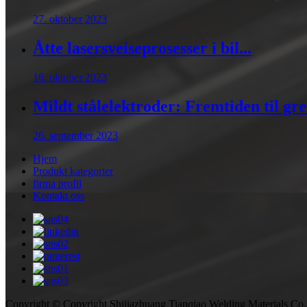
27. oktober 2023
Åtte lasersveiseprosesser i bil...
16. oktober 2023
Mildt stålelektroder: Fremtiden til gree
26. september 2023
Hjem
Produkt kategorier
firma profil
Kontakt oss
Copyright © Copyright Shijiazhuang Tianqiao Welding Materials Co.,