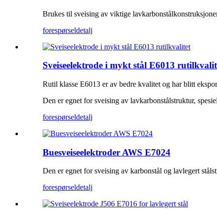
Brukes til sveising av viktige lavkarbonstålkonstruksjon
forespørsel
detalj
Sveiseelektrode i mykt stål E6013 rutilkvalit
Rutil klasse E6013 er av bedre kvalitet og har blitt ekspor
Den er egnet for sveising av lavkarbonstålstruktur, spesie
forespørsel
detalj
Buesveiseelektroder AWS E7024
Den er egnet for sveising av karbonstål og lavlegert stålst
forespørsel
detalj