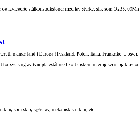
er og lavlegerte stålkonstruksjoner med lav styrke, slik som Q235, 09M
et
tert til mange land i Europa (Tyskland, Polen, Italia, Frankrike ... osv.).
lt for sveising av tynnplatestål med kort diskontinuerlig sveis og krav o
ruktur, som skip, kjøretøy, mekanisk struktur, etc.