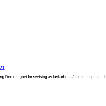
421
g.Den er egnet for sveising av lavkarbonstålstruktur, spesielt fo