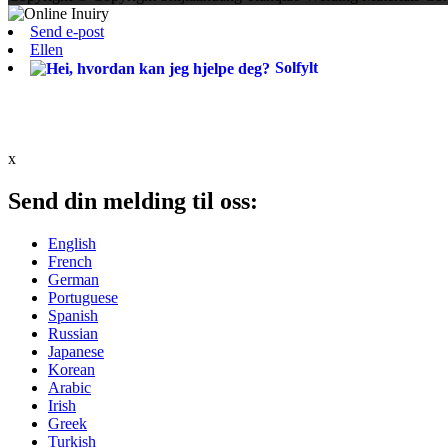
Send e-post
Ellen
Solfylt
x
Send din melding til oss:
English
French
German
Portuguese
Spanish
Russian
Japanese
Korean
Arabic
Irish
Greek
Turkish