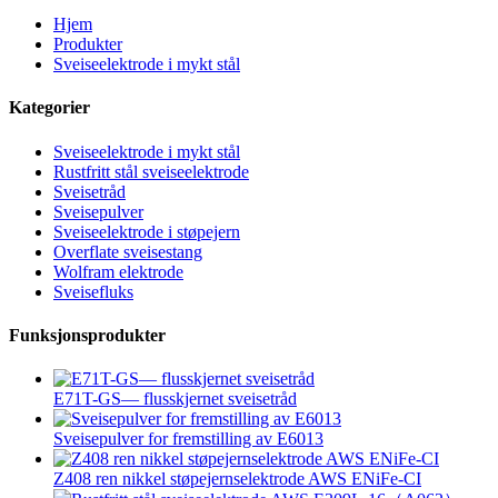
Hjem
Produkter
Sveiseelektrode i mykt stål
Kategorier
Sveiseelektrode i mykt stål
Rustfritt stål sveiseelektrode
Sveisetråd
Sveisepulver
Sveiseelektrode i støpejern
Overflate sveisestang
Wolfram elektrode
Sveisefluks
Funksjonsprodukter
E71T-GS— flusskjernet sveisetråd
Sveisepulver for fremstilling av E6013
Z408 ren nikkel støpejernselektrode AWS ENiFe-CI