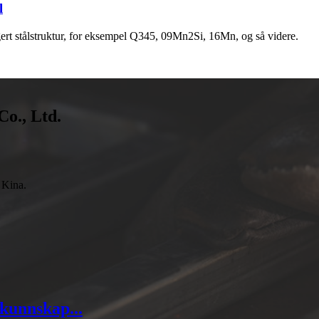
l
gert stålstruktur, for eksempel Q345, 09Mn2Si, 16Mn, og så videre.
Co., Ltd.
 Kina.
 kunnskap...