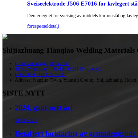
Sveiseelektrode J506 E7016 for lavlegert stå
Den er egnet for sveising av middels karbonstål og lavle
forespørsel
detalj
Shijiazhuang Tianqiao Welding Materials 
E-mail: sunny@sjztqhc.com
Tlf og Whatsapp: +86-18403311434 (solfylt)
Faks: 0086 311 82623236
Adresse: Nanzuo Town, Yuanshi County, Shijiazhuang, Hebei,
SISTE NYTT
2024, godt nytt år!
01/01/2024
Detaljert forklaring av grunnleggende