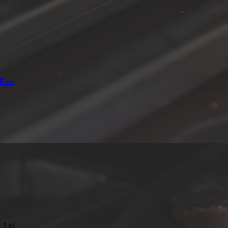
...
 Ltd.