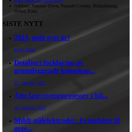
Faks: 0086 311 82623236
Adresse: Nanzuo Town, Yuanshi County, Shijiazhuang,
Hebei, Kina.
SISTE NYTT
2024, godt nytt år!
01/01/2024
Detaljert forklaring av
grunnleggende kunnskap...
27. oktober 2023
Åtte lasersveiseprosesser i bil...
16. oktober 2023
Mildt stålelektroder: Fremtiden til
gree...