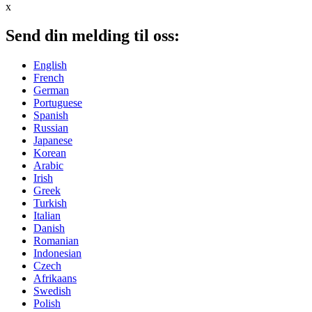
x
Send din melding til oss:
English
French
German
Portuguese
Spanish
Russian
Japanese
Korean
Arabic
Irish
Greek
Turkish
Italian
Danish
Romanian
Indonesian
Czech
Afrikaans
Swedish
Polish