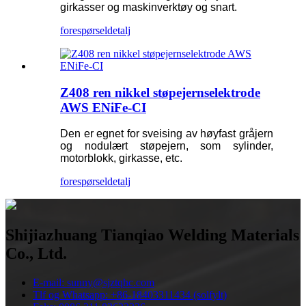
girkasser og maskinverktøy og snart.
forespørsel
detalj
Z408 ren nikkel støpejernselektrode
AWS ENiFe-CI
Den er egnet for sveising av høyfast gråjern
og nodulært støpejern, som sylinder,
motorblokk, girkasse, etc.
forespørsel
detalj
Shijiazhuang Tianqiao Welding Materials
Co., Ltd.
E-mail: sunny@sjztqhc.com
Tlf og Whatsapp: +86-18403311434 (solfylt)