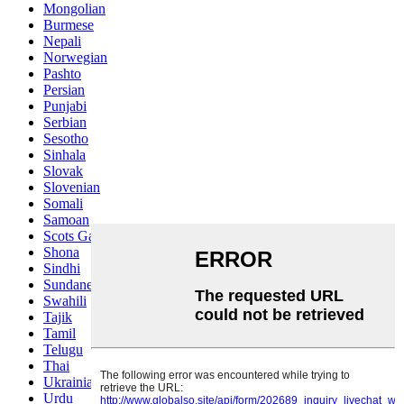
Mongolian
Burmese
Nepali
Norwegian
Pashto
Persian
Punjabi
Serbian
Sesotho
Sinhala
Slovak
Slovenian
Somali
Samoan
Scots Gaelic
Shona
Sindhi
Sundanese
Swahili
Tajik
Tamil
Telugu
Thai
Ukrainian
Urdu