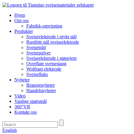
Hjem
Om oss
Fabrikk-omvisning
Produkter
Sveiseelektrode i mykt stål
Rustfritt stål sveiseelektrode
Sveisetråd
Sveisepulver
Sveiseelektrode i støpejern
Overflate sveisestang
Wolfram elektrode
Sveisefluks
Nyheter
Bransjenyheter
Handelsnyheter
Video
Vanlige spørsmål
360°VR
Kontakt oss
English