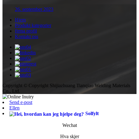
26. september 2023
Hjem
Produkt kategorier
firma profil
Kontakt oss
Copyright © Copyright Shijiazhuang Tianqiao Welding Materials
Co., Ltd.
Send e-post
Ellen
Solfylt
Wechat
Hva skjer