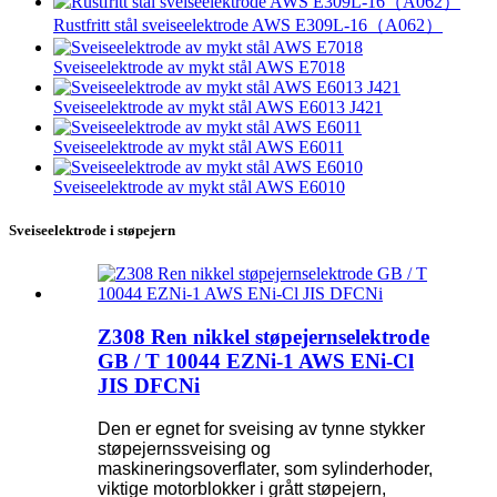
Rustfritt stål sveiseelektrode AWS E309L-16（A062）
Sveiseelektrode av mykt stål AWS E7018
Sveiseelektrode av mykt stål AWS E6013 J421
Sveiseelektrode av mykt stål AWS E6011
Sveiseelektrode av mykt stål AWS E6010
Sveiseelektrode i støpejern
Z308 Ren nikkel støpejernselektrode
GB / T 10044 EZNi-1 AWS ENi-Cl
JIS DFCNi
Den er egnet for sveising av tynne stykker
støpejernssveising og
maskineringsoverflater, som sylinderhoder,
viktige motorblokker i grått støpejern,