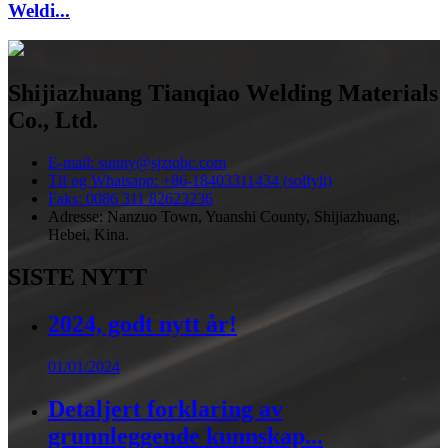
Weldi...
Shijiazhuang Tianqiao Welding Materials
Co., Ltd.
E-mail: sunny@sjztqhc.com
Tlf og Whatsapp: +86-18403311434 (solfylt)
Faks: 0086 311 82623236
Adresse: Nanzuo Town, Yuanshi County, Shijiazhuang,
Hebei, Kina.
SISTE NYTT
2024, godt nytt år!
01/01/2024
Detaljert forklaring av
grunnleggende kunnskap...