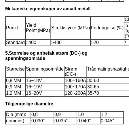
Mekaniske egenskaper av avsatt metall
Ch
Yield
Te
Punkt
Strekkstyrke
(MPa)
Forlengelse
(%)
Point
(MPa)
T
(°
Standard
≥400
≥480
≥20
/
5.Størrelse og anbefalt strøm (DC-) og
spenningsområde
Størrelse
Spenningsområde
Strøm
Trådmatingshastigh
(DC-)
0,8 MM
16~18V
100~160A
30-60
0,9 MM
16~19V
100~170A
30-65
1,2 MM
16~20V
120~200A
35-70
Tilgjengelige diametre:
Dia.(mm):
0,8
0,9
1.0
1.2
(tommer)
0,030''
0,035''
0,040''
0,045''