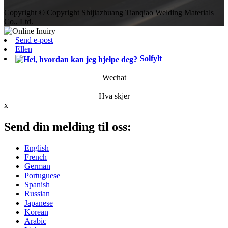
Copyright © Copyright Shijiazhuang Tianqiao Welding Materials
Co., Ltd.
Send e-post
Ellen
Solfylt
Wechat
Hva skjer
x
Send din melding til oss:
English
French
German
Portuguese
Spanish
Russian
Japanese
Korean
Arabic