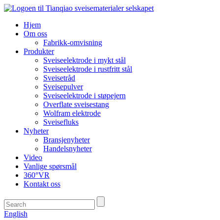
Hjem
Om oss
Fabrikk-omvisning
Produkter
Sveiseelektrode i mykt stål
Sveiseelektrode i rustfritt stål
Sveisetråd
Sveisepulver
Sveiseelektrode i støpejern
Overflate sveisestang
Wolfram elektrode
Sveisefluks
Nyheter
Bransjenyheter
Handelsnyheter
Video
Vanlige spørsmål
360°VR
Kontakt oss
English