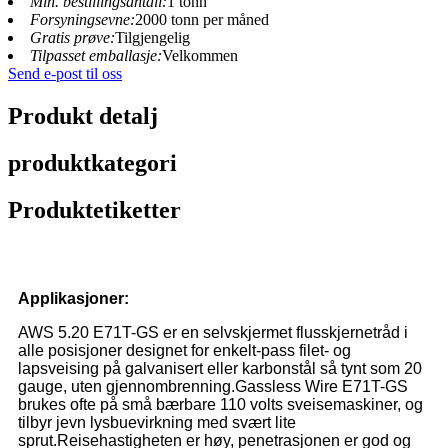
Min. bestillingsantall:
1 tonn
Forsyningsevne:
2000 tonn per måned
Gratis prøve:
Tilgjengelig
Tilpasset emballasje:
Velkommen
Send e-post til oss
Produkt detalj
produktkategori
Produktetiketter
Applikasjoner:
AWS 5.20 E71T-GS er en selvskjermet flusskjernetråd i
alle posisjoner designet for enkelt-pass filet- og
lapsveising på galvanisert eller karbonstål så tynt som 20
gauge, uten gjennombrenning.Gassless Wire E71T-GS
brukes ofte på små bærbare 110 volts sveisemaskiner, og
tilbyr jevn lysbuevirkning med svært lite
sprut.Reisehastigheten er høy, penetrasjonen er god og