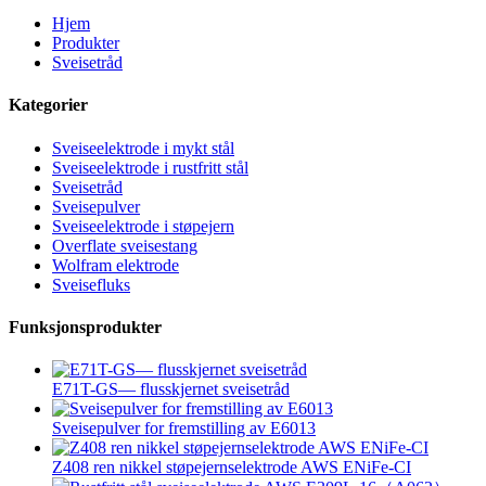
Hjem
Produkter
Sveisetråd
Kategorier
Sveiseelektrode i mykt stål
Sveiseelektrode i rustfritt stål
Sveisetråd
Sveisepulver
Sveiseelektrode i støpejern
Overflate sveisestang
Wolfram elektrode
Sveisefluks
Funksjonsprodukter
E71T-GS— flusskjernet sveisetråd
Sveisepulver for fremstilling av E6013
Z408 ren nikkel støpejernselektrode AWS ENiFe-CI