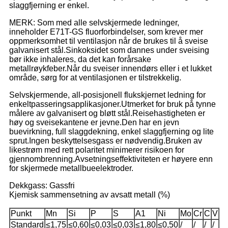
slaggfjerning er enkel.
MERK: Som med alle selvskjermede ledninger,
inneholder E71T-GS fluorforbindelser, som krever mer
oppmerksomhet til ventilasjon når de brukes til å sveise
galvanisert stål.Sinkoksidet som dannes under sveising
bør ikke inhaleres, da det kan forårsake
metallrøykfeber.Når du sveiser innendørs eller i et lukket
område, sørg for at ventilasjonen er tilstrekkelig.
Selvskjermende, all-posisjonell flukskjernet ledning for
enkeltpasseringsapplikasjoner.Utmerket for bruk på tynne
målere av galvanisert og bløtt stål.Reisehastigheten er
høy og sveisekantene er jevne.Den har en jevn
buevirkning, full slaggdekning, enkel slaggfjerning og lite
sprut.Ingen beskyttelsesgass er nødvendig.Bruken av
likestrøm med rett polaritet minimerer risikoen for
gjennombrenning.Avsetningseffektiviteten er høyere enn
for skjermede metallbueelektroder.
Dekkgass: Gassfri
Kjemisk sammensetning av avsatt metall (%)
Punkt
Mn
Si
P
S
A1
Ni
Mo
Cr
C
V
Standard
≤1,75
≤0,60
≤0,03
≤0,03
≤1,80
≤0,50
/
/
/
/